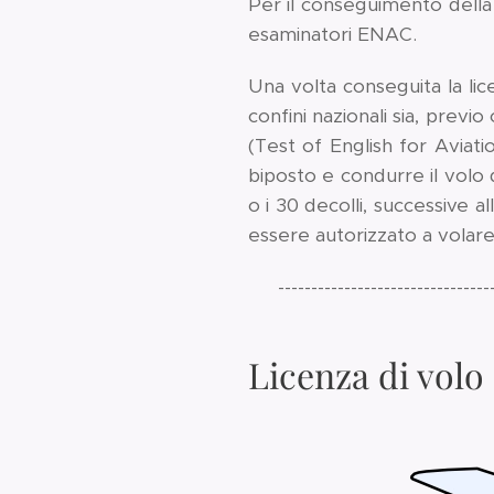
Per il conseguimento della
esaminatori ENAC.
Una volta conseguita la licen
confini nazionali sia, prev
(Test of English for Aviatio
biposto e condurre il volo 
o i 30 decolli, successive a
essere autorizzato a volar
--------------------------------
Licenza di volo