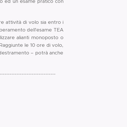
ico ed un esame pratico con
e attività di volo sia entro i
l superamento dell'esame TEA
tilizzare alianti monoposto o
Raggiunte le 10 ore di volo,
l'Addestramento – potrà anche
---------------------------------