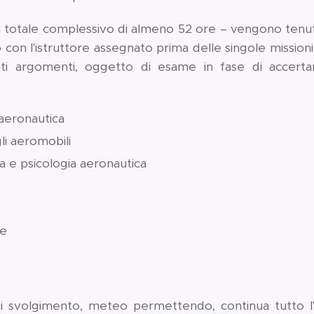
un totale complessivo di almeno 52 ore – vengono tenut
o con l'istruttore assegnato prima delle singole mission
nti argomenti, oggetto di esame in fase di accertam
aeronautica
li aeromobili
a e psicologia aeronautica
ve
 cui svolgimento, meteo permettendo, continua tutto l'a