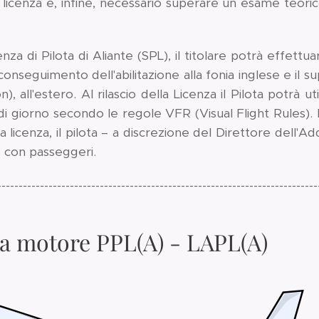
 licenza è, infine, necessario superare un esame teor
za di Pilota di Aliante (SPL), il titolare potrà effettuar
io conseguimento dell'abilitazione alla fonia inglese e i
n), all'estero. Al rilascio della Licenza il Pilota potrà u
di giorno secondo le regole VFR (Visual Flight Rules). 
lla licenza, il pilota – a discrezione del Direttore del
e con passeggeri.
---------------------------------------------------------------------------
 a motore PPL(A) - LAPL(A)