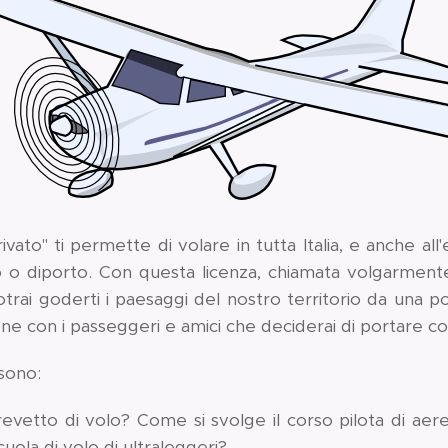
ivato" ti permette di volare in tutta Italia, e anche all'
o o diporto. Con questa licenza, chiamata volgarmente
 potrai goderti i paesaggi del nostro territorio da una p
e con i passeggeri e amici che deciderai di portare co
sono:
evetto di volo? Come si svolge il corso pilota di aer
uola di volo di ultraleggeri?