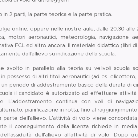
 in 2 parti, la parte teorica e la parte pratica.
volge online, oppure nelle nostre aule, dalle 20:30 alle 2
a, motori aeronautici, meteorologia, navigazione ae
ativa FCL ed altro ancora. Il materiale didattico (libri di
amente dall'allievo su indicazione della scuola.
e svolto in parallelo alla teoria su velivoli scuola s
 in possesso di altri titoli aeronautici (ad es. elicottero
 un periodo di addestramento basico della durata di cir
uola il candidato è autorizzato ad effettuare attività
ore. L'addestramento continua con voli di navigaz
lternato, pianificazione in rotta, fino al raggiungiment
parte dell'allievo. L'attività di volo viene concordata
nte il conseguimento della licenza richiede in media 
dell'assiduità dell'allievo all'attività di volo. Dopo 