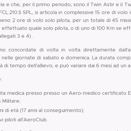
uola e che, per il primo periodo, sono il Twin Astir e il 
CL.210.S SPL, si articola in complessive 15 ore di volo 
o 2 ore di volo solo pilota, per un totale di 45 miss
 effettuato quale solo pilota, o di uno di 100 Km se e
llegati 3 e 4) .
o concordate di volta in volta direttamente dall'all
elle giornate di sabato e domenica. La durata comple
ità di tempo dell'allievo, e può variare dai 6 mesi ad un 
:
sita medica presso presso un Aero-medico certificato
Militare;
i di età (17 anni al conseguimento);
i piloti all'AeroClub.