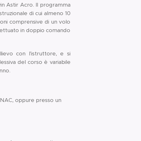
Twin Astir Acro. Il programma
istruzionale di cui almeno 10
ioni comprensive di un volo
ffettuato in doppio comando
ievo con l'istruttore, e si
ssiva del corso è variabile
anno.
 ENAC, oppure presso un