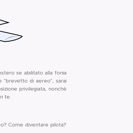
estero se abilitato alla fonia
 "brevetto di aereo", sarai
osizione privilegiata, nonché
n te.
eo? Come diventare pilota?